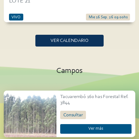
LOTE 21
VIVO
Mie 16 Sep. 26 09:00hs
VER CALENDARIO
Campos
Tacuarembó 160 has Forestal Ref.
3844
Consultar
Ver más