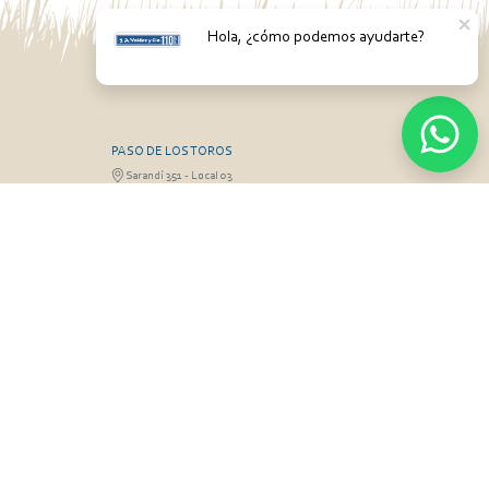
Hola, ¿cómo podemos ayudarte?
PASO DE LOS TOROS
Sarandí 351 - Local 03
3 26826 / 473
Luis Romano 099 833 478
RGO
MONTEVIDEO
Gabriel Otero 6603, Montevideo
Olivera 099 077
Diego Techera 091 615 555