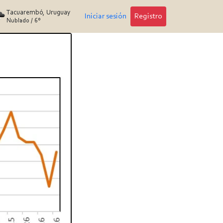
Tacuarembó, Uruguay
Iniciar sesión
Registro
Nublado
/
6°