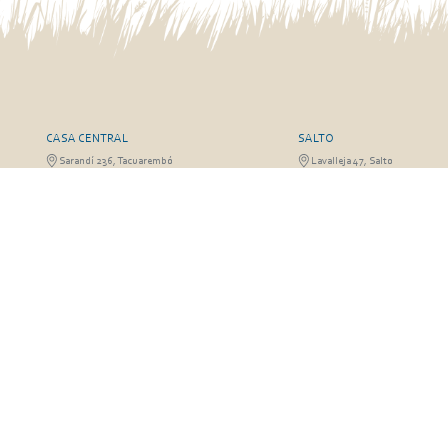
CASA CENTRAL
SALTO
Sarandí 236, Tacuarembó
Lavalleja 47, Salto
463 25555
Juan I.Pirotto 099 735581 / 47
29757
RIVERA
FRAILE MUERTO, CERRO LA
Sarandí 541, Rivera
Fraile Muerto, Cerro Largo
Julio Osorio 099 637094 / 462 24057 / 462
Ricardo Echenique s/n / Rosa 
26887
826
© Copyright 2026. Todos los derechos reservados | José A. Valdez y Cía.