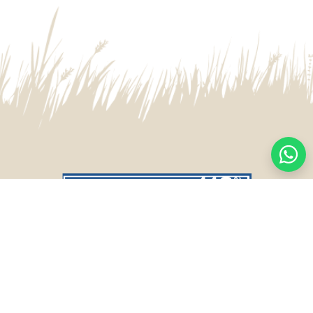
CASA CENTRAL
SALTO
Sarandí 236, Tacuarembó
Lavalleja 47, Salto
463 25555
Juan I.Pirotto 099 735581 / 473 26826 / 473
29757