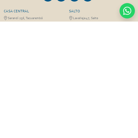
CASA CENTRAL
SALTO
Sarandí 236, Tacuarembó
Lavalleja 47, Salto
463 25555
Juan I.Pirotto 099 735581 / 473 26826 / 473
29757
PASO DE LOS TOROS
RIVERA
Sarandí 351 - Local 03
Sarandí 541, Rivera
Luis Romano 099 833 478
Julio Osorio 099 637094 / 462 24057 / 462
26887
FRAILE MUERTO, CERRO LARGO
MONTEVIDEO
Fraile Muerto, Cerro Largo
Gabriel Otero 6603, Montevideo
Ricardo Echenique s/n / Rosa Olivera 099
Diego Techera 091 615 555
077 826