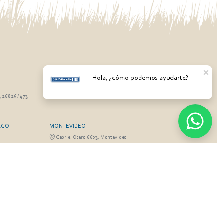
PASO DE LOS TOROS
Hola, ¿cómo podemos ayudarte?
Sarandí 351 - Local 03
3 26826 / 473
Luis Romano 099 833 478
RGO
MONTEVIDEO
Gabriel Otero 6603, Montevideo
Olivera 099 077
Diego Techera 091 615 555