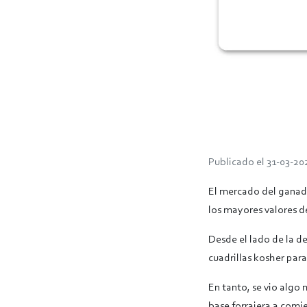
Publicado el 31-03-20
El mercado del ganado
los mayores valores d
Desde el lado de la d
cuadrillas kosher par
En tanto, se vio algo
base forrajera a comi