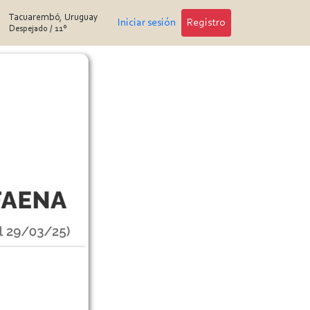
Tacuarembó, Uruguay
Iniciar sesión
Registro
Despejado
/
11°