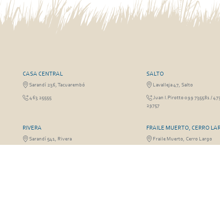
CASA CENTRAL
SALTO
Sarandí 236, Tacuarembó
Lavalleja 47, Salto
463 25555
Juan I.Pirotto 099 735581 / 47
29757
RIVERA
FRAILE MUERTO, CERRO LA
Sarandí 541, Rivera
Fraile Muerto, Cerro Largo
Julio Osorio 099 637094 / 462 24057 / 462
Ricardo Echenique s/n / Rosa 
26887
826
© Copyright 2026. Todos los derechos reservados | José A. Valdez y Cía.