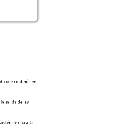
ado que continúa en
a salida de las
sostén de una alta