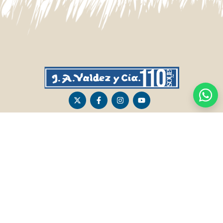
CASA CENTRAL
SALTO
Sarandí 236, Tacuarembó
Lavalleja 47, Salto
463 25555
Juan I.Pirotto 099 735581 / 473 26826 / 473
29757
PASO DE LOS TOROS
RIVERA
Sarandí 351 - Local 03
Sarandí 541, Rivera
Luis Romano 099 833 478
Julio Osorio 099 637094 / 462 24057 / 462
26887