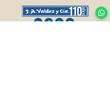
CASA CENTRAL
SALTO
Sarandí 236, Tacuarembó
Lavalleja 47, Salto
463 25555
Juan I.Pirotto 099 735581 / 473 26826 / 473
29757
PASO DE LOS TOROS
RIVERA
Sarandí 351 - Local 03
Sarandí 541, Rivera
Luis Romano 099 833 478
Julio Osorio 099 637094 / 462 24057 / 462
26887
FRAILE MUERTO, CERRO LARGO
MONTEVIDEO
Fraile Muerto, Cerro Largo
Gabriel Otero 6603, Montevideo
Ricardo Echenique s/n / Rosa Olivera 099
Diego Techera 091 615 555
077 826