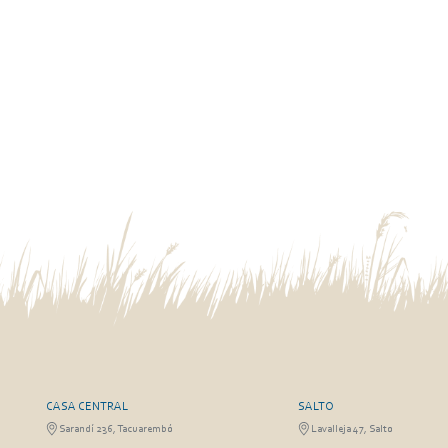
CASA CENTRAL
SALTO
Sarandí 236, Tacuarembó
Lavalleja 47, Salto