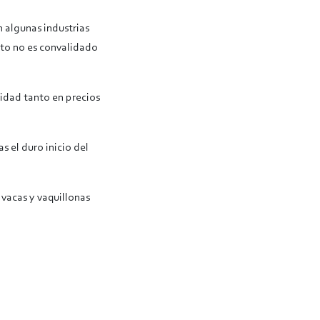
n algunas industrias
sto no es convalidado
idad tanto en precios
s el duro inicio del
s vacas y vaquillonas