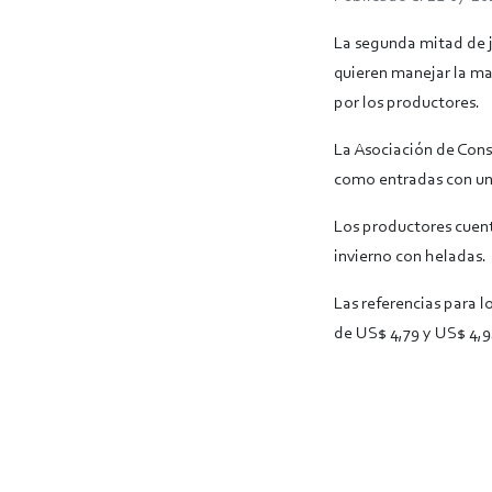
La segunda mitad de ju
quieren manejar la ma
por los productores.
La Asociación de Cons
como entradas con un
Los productores cuenta
invierno con heladas.
Las referencias para lo
de US$ 4,79 y US$ 4,9