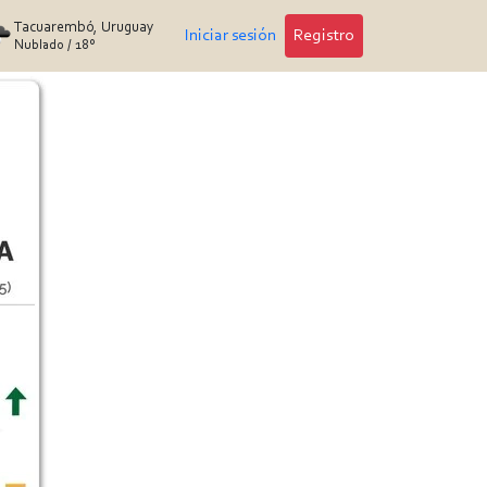
Tacuarembó, Uruguay
Iniciar sesión
Registro
Nublado
/
18°