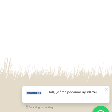
Hola, ¿cómo podemos ayudarte?
PASO DE LOS TOROS
Sarandí 351 - Local 03