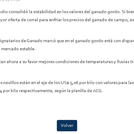
lio consolidó la estabilidad en los valores del ganado gordo. Si bie
yor oferta de corral para enfriar los precios del ganado de campo, e
ignatarios de Ganado marcó que en el ganado gordo está con dispar
 mercado estable.
n ahora a su favor mejores condiciones de temperaturas y lluvias tra
s novillos están en el eje de los US$ 5,06 por kilo con valores para la
4 por kilo respectivamente, según la planilla de ACG.
Volver