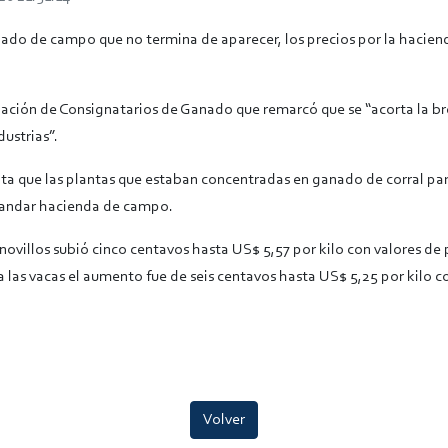
ado de campo que no termina de aparecer, los precios por la haciend
ciación de Consignatarios de Ganado que remarcó que se “acorta la br
dustrias”.
ta que las plantas que estaban concentradas en ganado de corral par
mandar hacienda de campo.
 novillos subió cinco centavos hasta US$ 5,57 por kilo con valores de
a las vacas el aumento fue de seis centavos hasta US$ 5,25 por kilo 
Volver