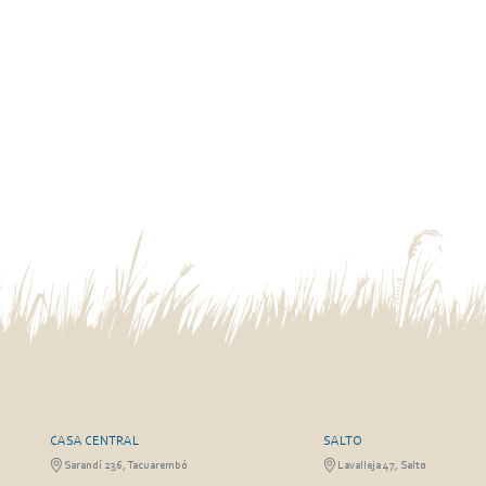
CASA CENTRAL
SALTO
Sarandí 236, Tacuarembó
Lavalleja 47, Salto