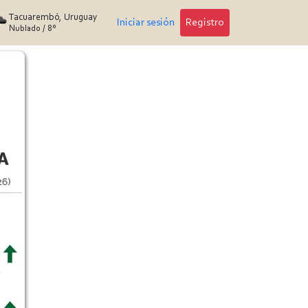
Tacuarembó, Uruguay
Iniciar sesión
Registro
Nublado
/
8°