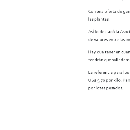
Con una oferta de gan
las plantas.
Así lo destacó la Aso
de valores entre las in
Hay que tener en cuen
tendrán que salir de
La referencia para los
US$ 5,70 por kilo. Par
por lotes pesados.