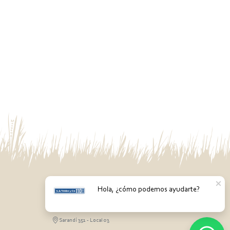
Hola, ¿cómo podemos ayudarte?
PASO DE LOS TOROS
Sarandí 351 - Local 03