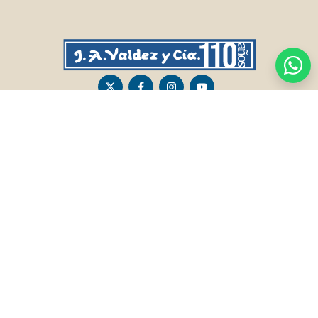
CASA CENTRAL
SALTO
Sarandí 236, Tacuarembó
Lavalleja 47, Salto
463 25555
Juan I.Pirotto 099 735581 / 473 26826 / 473
29757
PASO DE LOS TOROS
RIVERA
Sarandí 351 - Local 03
Sarandí 541, Rivera
Luis Romano 099 833 478
Julio Osorio 099 637094 / 462 24057 / 462
26887
FRAILE MUERTO, CERRO LARGO
MONTEVIDEO
Fraile Muerto, Cerro Largo
Gabriel Otero 6603, Montevideo
Ricardo Echenique s/n / Rosa Olivera 099
Diego Techera 091 615 555