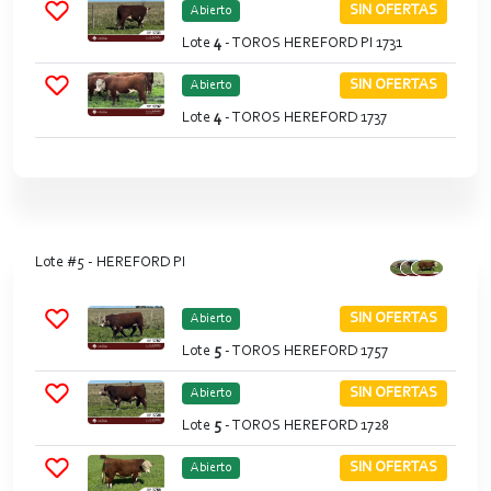
SIN OFERTAS
Abierto
Lote
4
- TOROS HEREFORD PI 1731
SIN OFERTAS
Abierto
Lote
4
- TOROS HEREFORD 1737
Lote #5 - HEREFORD PI
SIN OFERTAS
Abierto
Lote
5
- TOROS HEREFORD 1757
SIN OFERTAS
Abierto
Lote
5
- TOROS HEREFORD 1728
SIN OFERTAS
Abierto