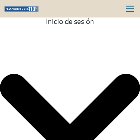
Inicio de sesión