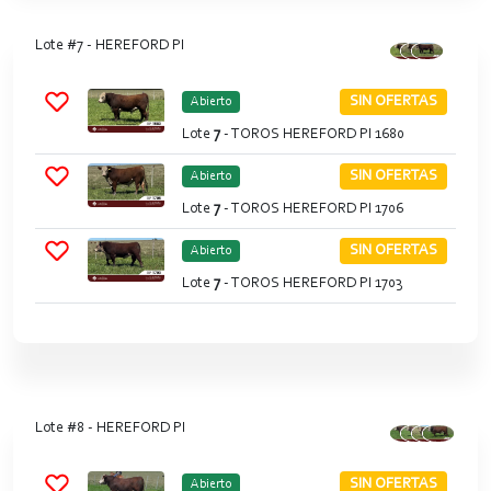
Lote #7 - HEREFORD PI
SIN OFERTAS
Abierto
Lote
7
- TOROS HEREFORD PI 1680
SIN OFERTAS
Abierto
Lote
7
- TOROS HEREFORD PI 1706
SIN OFERTAS
Abierto
Lote
7
- TOROS HEREFORD PI 1703
Lote #8 - HEREFORD PI
SIN OFERTAS
Abierto