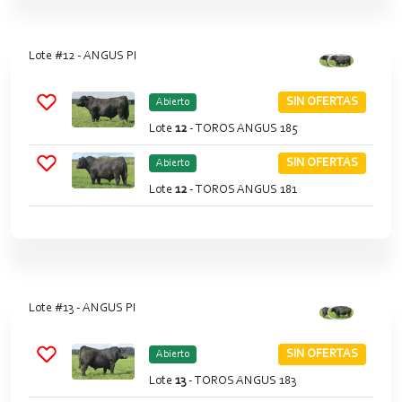
Lote #12 - ANGUS PI
SIN OFERTAS
Abierto
Lote
12
- TOROS ANGUS 185
SIN OFERTAS
Abierto
Lote
12
- TOROS ANGUS 181
Lote #13 - ANGUS PI
SIN OFERTAS
Abierto
Lote
13
- TOROS ANGUS 183