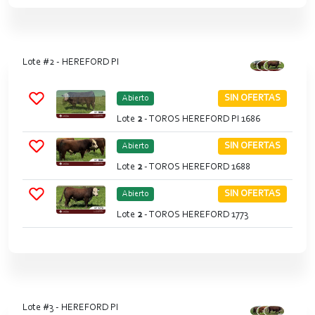
Lote #2 - HEREFORD PI
SIN OFERTAS
Abierto
Lote
2
- TOROS HEREFORD PI 1686
SIN OFERTAS
Abierto
Lote
2
- TOROS HEREFORD 1688
SIN OFERTAS
Abierto
Lote
2
- TOROS HEREFORD 1773
Lote #3 - HEREFORD PI