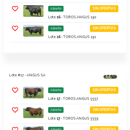
SIN OFERTAS
Abierto
Lote
16
- TOROS ANGUS 190
SIN OFERTAS
Abierto
Lote
16
- TOROS ANGUS 191
Lote #17 - ANGUS SA
SIN OFERTAS
Abierto
Lote
17
- TOROS ANGUS 5557
SIN OFERTAS
Abierto
Lote
17
- TOROS ANGUS 5559
SIN OFERTAS
Abierto