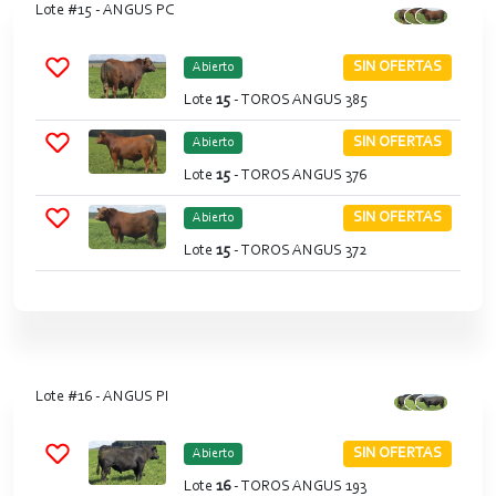
Lote #15 - ANGUS PC
SIN OFERTAS
Abierto
Lote
15
- TOROS ANGUS 385
SIN OFERTAS
Abierto
Lote
15
- TOROS ANGUS 376
SIN OFERTAS
Abierto
Lote
15
- TOROS ANGUS 372
Lote #16 - ANGUS PI
SIN OFERTAS
Abierto
Lote
16
- TOROS ANGUS 193