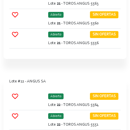
Lote
21
- TOROS ANGUS 5563
SIN OFERTAS
Abierto
Lote
21
- TOROS ANGUS 5560
SIN OFERTAS
Abierto
Lote
21
- TOROS ANGUS 5556
Lote #22 - ANGUS SA
SIN OFERTAS
Abierto
Lote
22
- TOROS ANGUS 5564
SIN OFERTAS
Abierto
Lote
22
- TOROS ANGUS 5551