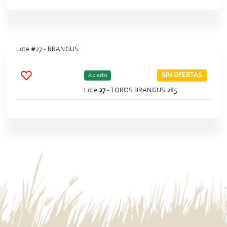
Lote #27 - BRANGUS
SIN OFERTAS
Abierto
Lote
27
- TOROS BRANGUS 285