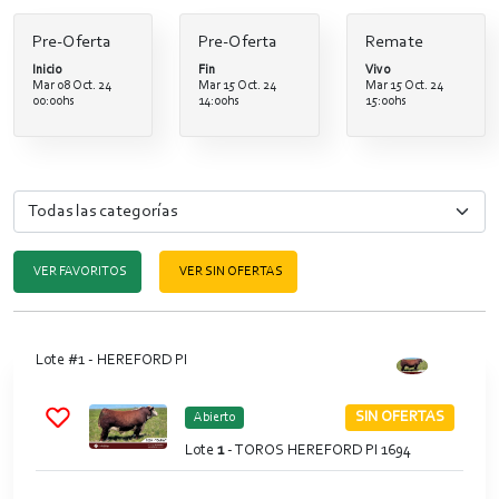
Pre-Oferta
Pre-Oferta
Remate
Inicio
Fin
Vivo
Mar 08 Oct. 24
Mar 15 Oct. 24
Mar 15 Oct. 24
00:00hs
14:00hs
15:00hs
VER FAVORITOS
VER SIN OFERTAS
Lote #1 - HEREFORD PI
SIN OFERTAS
Abierto
Lote
1
- TOROS HEREFORD PI 1694