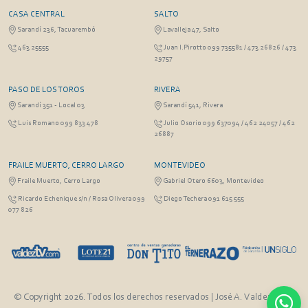
CASA CENTRAL
SALTO
Sarandí 236, Tacuarembó
Lavalleja 47, Salto
463 25555
Juan I.Pirotto 099 735581 / 473 26826 / 473
29757
PASO DE LOS TOROS
RIVERA
Sarandí 351 - Local 03
Sarandí 541, Rivera
Luis Romano 099 833 478
Julio Osorio 099 637094 / 462 24057 / 462
26887
FRAILE MUERTO, CERRO LARGO
MONTEVIDEO
Fraile Muerto, Cerro Largo
Gabriel Otero 6603, Montevideo
Ricardo Echenique s/n / Rosa Olivera 099
Diego Techera 091 615 555
077 826
© Copyright 2026. Todos los derechos reservados | José A. Valdez y Cía.