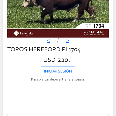
<
1
/ 1
>
TOROS HEREFORD PI 1704
220.-
USD
INICIAR SESIÓN
Para ofertar debe entrar al sistema.
...