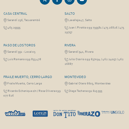
CASA CENTRAL
SALTO
Sarandí 236, Tacuarembó
Lavalleja 47, Salto
463 25555
Juan I.Pirotto 099 735581 / 473 26826 / 473
29757
PASO DE LOS TOROS
RIVERA
Sarandí 351 - Local 03
Sarandí 541, Rivera
Luis Romano 099 833 478
Julio Osorio 099 637094 / 462 24057 / 462
26887
FRAILE MUERTO, CERRO LARGO
MONTEVIDEO
Fraile Muerto, Cerro Largo
Gabriel Otero 6603, Montevideo
Ricardo Echenique s/n / Rosa Olivera 099
Diego Techera 091 615 555
077 826