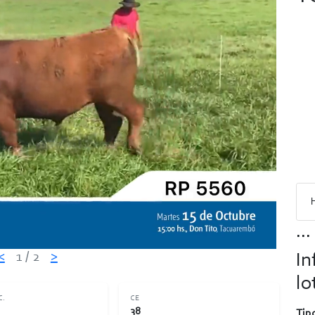
...
<
1
/ 2
>
In
lo
C.
CE
38
Tipo