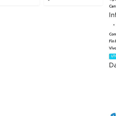
Can
In
Com
Fin 
Viv
UTC
Da