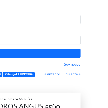
Soy nuevo
< Anterior
|
Siguiente >
B
Catálogo LA HORMIGA
licado hace 668 días
OROS ANGUS 5560