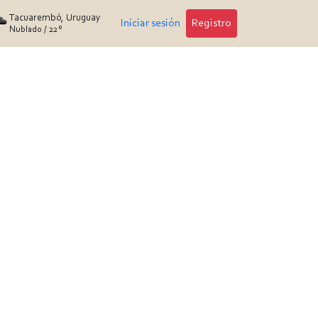
Tacuarembó, Uruguay
Iniciar sesión
Registro
Nublado
/
22°