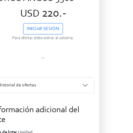
220.-
USD
INICIAR SESIÓN
Para ofertar debe entrar al sistema.
...
Historial de ofertas
formación adicional del
te
 de lote:
Unidad