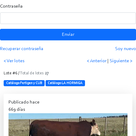
Contraseña
Enviar
Recuperar contraseña
Soy nuevo
< Ver lotes
< Anterior
|
Siguiente >
Lote #6 /
Total de lotes
27
Catálogo Fertigen y CUB
Catálogo LA HORMIGA
Publicado hace
669 días