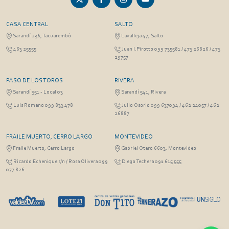
CASA CENTRAL
SALTO
Sarandí 236, Tacuarembó
Lavalleja 47, Salto
463 25555
Juan I.Pirotto 099 735581 / 473 26826 / 473
29757
PASO DE LOS TOROS
RIVERA
Sarandí 351 - Local 03
Sarandí 541, Rivera
Luis Romano 099 833 478
Julio Osorio 099 637094 / 462 24057 / 462
26887
FRAILE MUERTO, CERRO LARGO
MONTEVIDEO
Fraile Muerto, Cerro Largo
Gabriel Otero 6603, Montevideo
Ricardo Echenique s/n / Rosa Olivera 099
Diego Techera 091 615 555
077 826