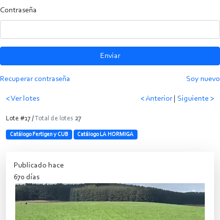
Contraseña
Enviar
Recuperar contraseña
Soy nuevo
< Ver lotes
< Anterior
|
Siguiente >
Lote #17 /
Total de lotes
27
Catálogo Fertigen y CUB
Catálogo LA HORMIGA
Publicado hace
670 días