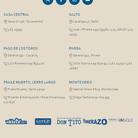
CASA CENTRAL
SALTO
Sarandí 236, Tacuarembó
Lavalleja 47, Salto
463 25555
Juan I.Pirotto 099 735581 / 473 26826 / 473
29757
PASO DE LOS TOROS
RIVERA
Sarandí 351 - Local 03
Sarandí 541, Rivera
Luis Romano 099 833 478
Julio Osorio 099 637094 / 462 24057 / 462
26887
FRAILE MUERTO, CERRO LARGO
MONTEVIDEO
Fraile Muerto, Cerro Largo
Gabriel Otero 6603, Montevideo
Ricardo Echenique s/n / Rosa Olivera 099
Diego Techera 091 615 555
077 826