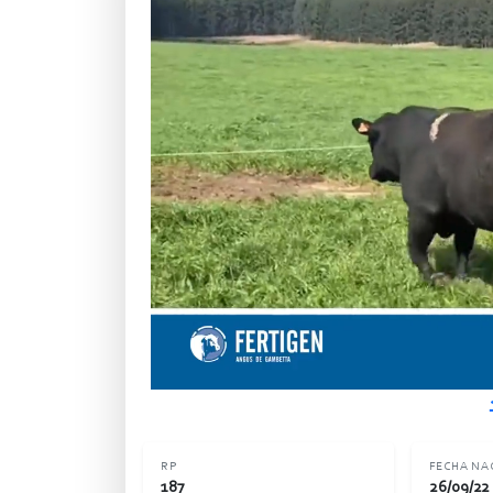
RP
FECHA NA
187
26/09/22