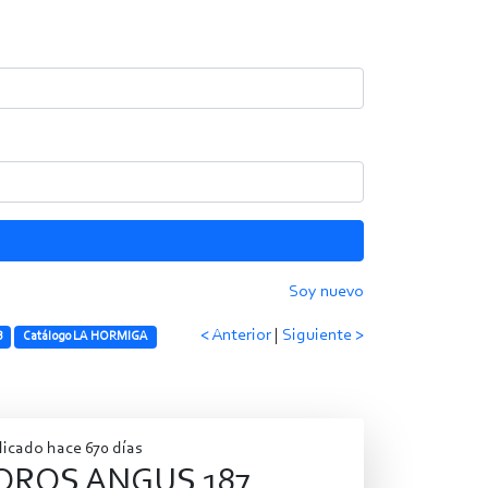
Soy nuevo
< Anterior
|
Siguiente >
B
Catálogo LA HORMIGA
icado hace 670 días
OROS ANGUS 187