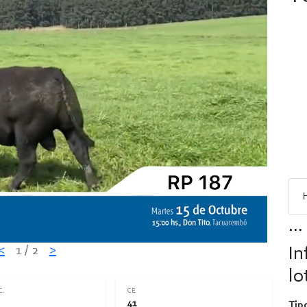
...
<
1
/ 2
>
In
lo
C.
CE
41
Tipo