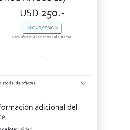
250.-
USD
INICIAR SESIÓN
Para ofertar debe entrar al sistema.
...
Historial de ofertas
formación adicional del
te
 de lote:
Unidad