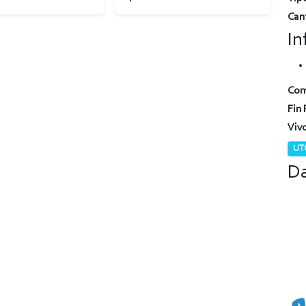
Can
In
Com
Fin 
Viv
UTC
Da