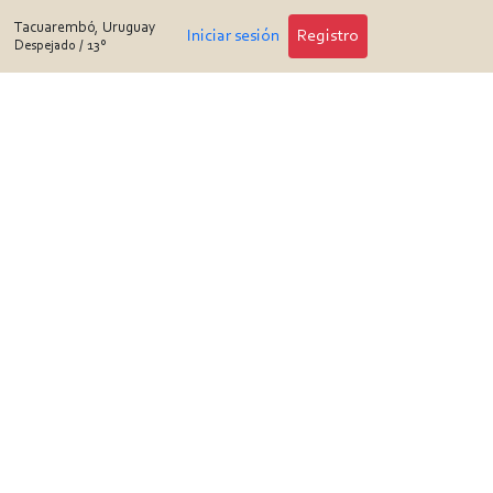
Tacuarembó, Uruguay
Iniciar sesión
Registro
Despejado
/
13°