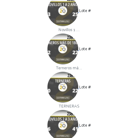
Lote #
Novillos 1 ...
Lote #
Terneros má...
Lote #
TERNERAS
Lote #