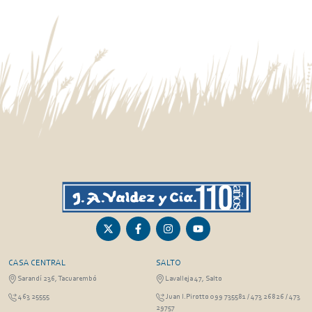
CASA CENTRAL
SALTO
Sarandí 236, Tacuarembó
Lavalleja 47, Salto
463 25555
Juan I.Pirotto 099 735581 / 473 26826 / 473
29757