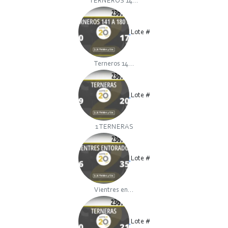
TERNEROS 14...
Lote #
Terneros 14...
Lote #
1 TERNERAS
Lote #
Vientres en...
Lote #