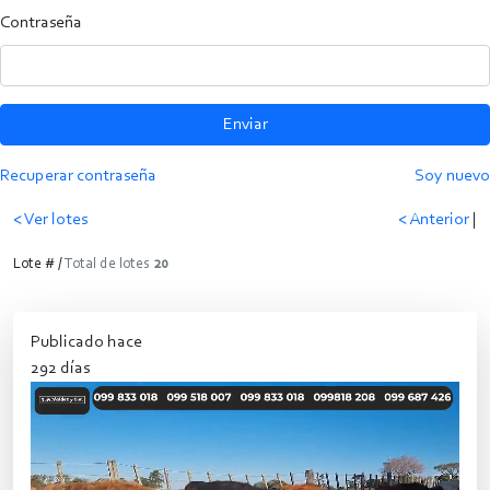
Contraseña
Enviar
Recuperar contraseña
Soy nuevo
< Ver lotes
< Anterior
|
Lote # /
Total de lotes
20
Publicado hace
292 días