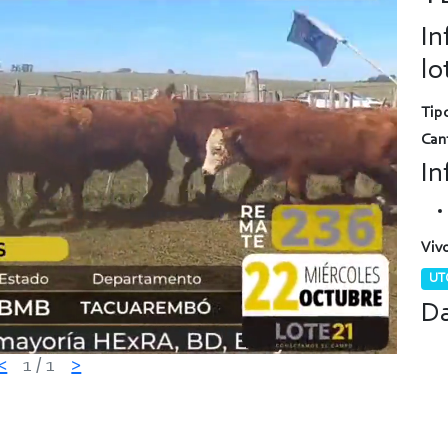
In
lo
Tipo
Can
In
Vivo
UTC
Da
<
1
/ 1
>