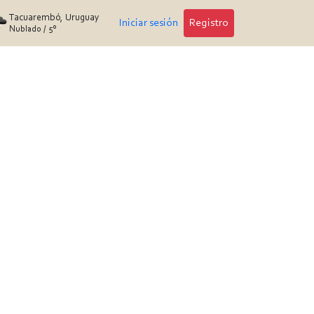
Tacuarembó, Uruguay
Iniciar sesión
Registro
Nublado
/
5°