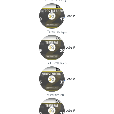
TERNEROS 14...
Lote #
Terneros 14...
Lote #
1 TERNERAS
Lote #
Vientres en...
Lote #