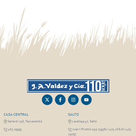
CASA CENTRAL
SALTO
Sarandí 236, Tacuarembó
Lavalleja 47, Salto
463 25555
Juan I.Pirotto 099 735581 / 473 26826 / 473
29757