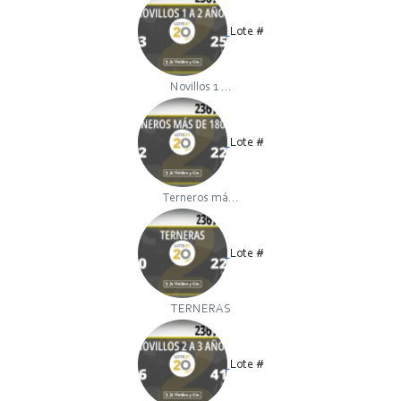
Lote #
Novillos 1 ...
Lote #
Terneros má...
Lote #
TERNERAS
Lote #