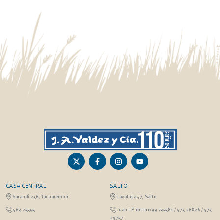
CASA CENTRAL
SALTO
Sarandí 236, Tacuarembó
Lavalleja 47, Salto
463 25555
Juan I.Pirotto 099 735581 / 473 26826 / 473
29757