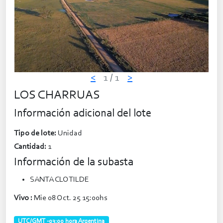
<
1
/ 1
>
LOS CHARRUAS
Información adicional del lote
Tipo de lote:
Unidad
Cantidad:
1
Información de la subasta
SANTA CLOTILDE
Vivo :
Mie 08 Oct. 25 15:00hs
UTC/GMT -03:00 hora Argentina