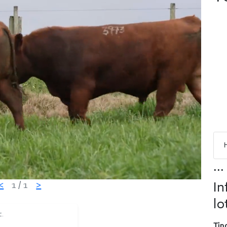
...
<
1
/ 1
>
In
lo
C.
Tipo