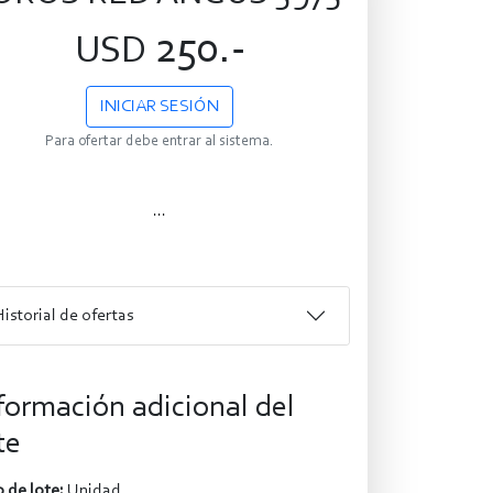
250.-
USD
INICIAR SESIÓN
Para ofertar debe entrar al sistema.
...
Historial de ofertas
formación adicional del
te
 de lote:
Unidad