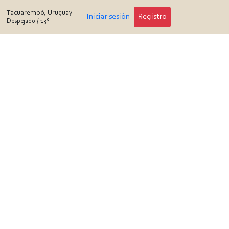
Tacuarembó, Uruguay
Iniciar sesión
Registro
Despejado
/
13°