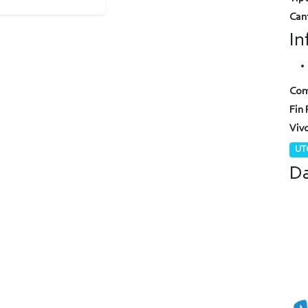
Can
In
Com
Fin 
Viv
UTC
Da