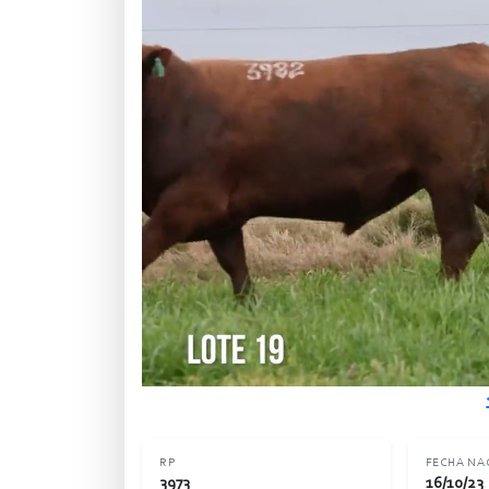
RP
FECHA NA
3973
16/10/23