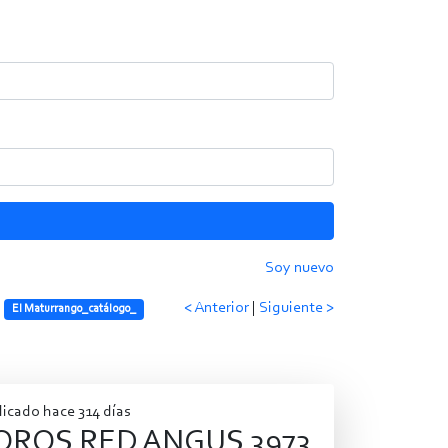
Soy nuevo
< Anterior
|
Siguiente >
El Maturrango_catálogo_
icado hace 314 días
OROS RED ANGUS 3973