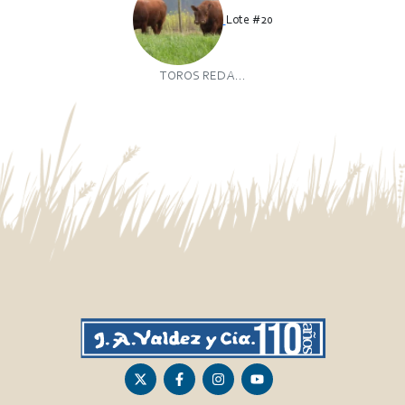
Lote #20
TOROS RED A...