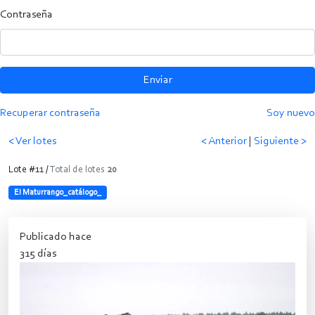
Contraseña
Enviar
Recuperar contraseña
Soy nuevo
< Ver lotes
< Anterior
|
Siguiente >
Lote #11 /
Total de lotes
20
El Maturrango_catálogo_
Publicado hace
315 días