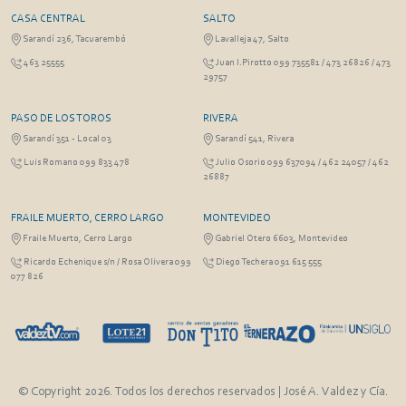
CASA CENTRAL
SALTO
Sarandí 236, Tacuarembó
Lavalleja 47, Salto
463 25555
Juan I.Pirotto 099 735581 / 473 26826 / 473
29757
PASO DE LOS TOROS
RIVERA
Sarandí 351 - Local 03
Sarandí 541, Rivera
Luis Romano 099 833 478
Julio Osorio 099 637094 / 462 24057 / 462
26887
FRAILE MUERTO, CERRO LARGO
MONTEVIDEO
Fraile Muerto, Cerro Largo
Gabriel Otero 6603, Montevideo
Ricardo Echenique s/n / Rosa Olivera 099
Diego Techera 091 615 555
077 826
© Copyright 2026. Todos los derechos reservados | José A. Valdez y Cía.