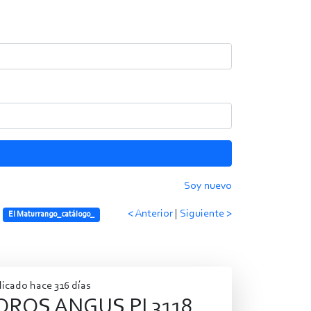
Soy nuevo
< Anterior
|
Siguiente >
El Maturrango_catálogo_
icado hace 316 días
OROS ANGUS PI 3118