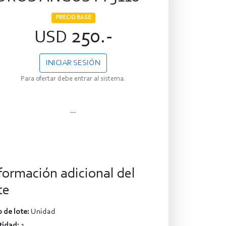
PRECIO BASE
250.-
USD
INICIAR SESIÓN
Para ofertar debe entrar al sistema.
...
formación adicional del
te
 de lote:
Unidad
tidad:
1