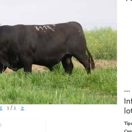
...
In
<
1
/ 1
>
lo
Tipo
C.
Can