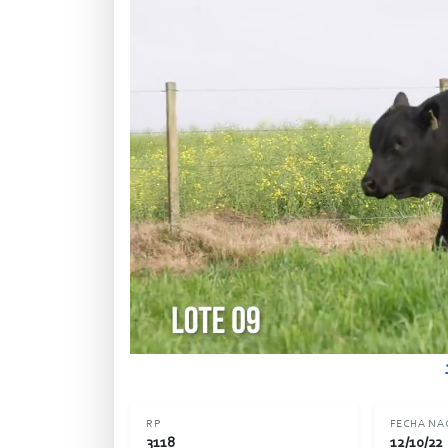
RP
FECHA NA
3118
12/10/22