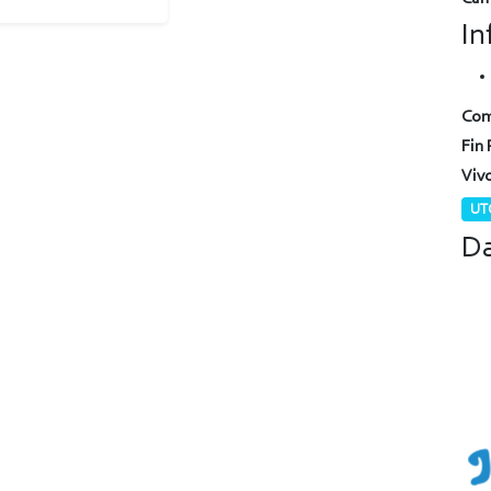
In
Com
Fin 
Viv
UTC
Da