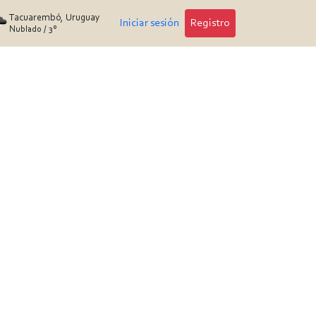
Tacuarembó, Uruguay
Iniciar sesión
Registro
Nublado
/
3°