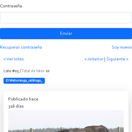
Contraseña
Enviar
Recuperar contraseña
Soy nuevo
< Ver lotes
< Anterior
|
Siguiente >
Lote #05 /
Total de lotes
20
El Maturrango_catálogo_
Publicado hace
316 días