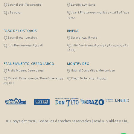
Sarandí 236, Tacuarembó
Lavalleja 47, Salto
463 25555
Juan I.Pirotto 099 735581 / 473 26826 / 473
29757
PASO DE LOS TOROS
RIVERA
Sarandí 351 - Local 03
Sarandí 541, Rivera
Luis Romano 099 833 478
Julio Osorio 099 637094 / 462 24057 / 462
26887
FRAILE MUERTO, CERRO LARGO
MONTEVIDEO
Fraile Muerto, Cerro Largo
Gabriel Otero 6603, Montevideo
Ricardo Echenique s/n / Rosa Olivera 099
Diego Techera 091 615 555
077 826
© Copyright 2026. Todos los derechos reservados | José A. Valdez y Cía.