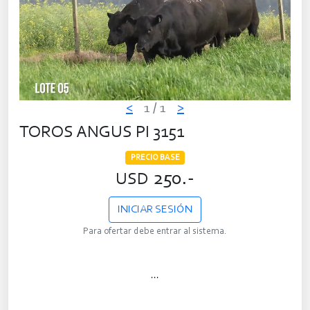
<
1
/ 1
>
TOROS ANGUS PI 3151
PRECIO BASE
250.-
USD
INICIAR SESIÓN
Para ofertar debe entrar al sistema.
...