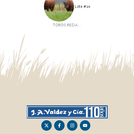
Lote #20
TOROS RED A...