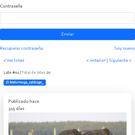
Contraseña
Enviar
Recuperar contraseña
Soy nuevo
< Ver lotes
< Anterior
|
Siguiente >
Lote #01 /
Total de lotes
20
El Maturrango_catálogo_
Publicado hace
315 días