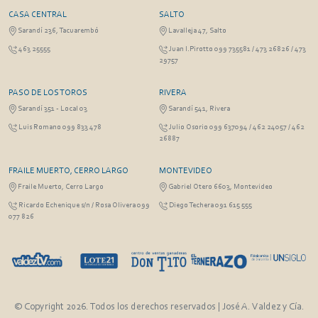
CASA CENTRAL
SALTO
Sarandí 236, Tacuarembó
Lavalleja 47, Salto
463 25555
Juan I.Pirotto 099 735581 / 473 26826 / 473
29757
PASO DE LOS TOROS
RIVERA
Sarandí 351 - Local 03
Sarandí 541, Rivera
Luis Romano 099 833 478
Julio Osorio 099 637094 / 462 24057 / 462
26887
FRAILE MUERTO, CERRO LARGO
MONTEVIDEO
Fraile Muerto, Cerro Largo
Gabriel Otero 6603, Montevideo
Ricardo Echenique s/n / Rosa Olivera 099
Diego Techera 091 615 555
077 826
© Copyright 2026. Todos los derechos reservados | José A. Valdez y Cía.