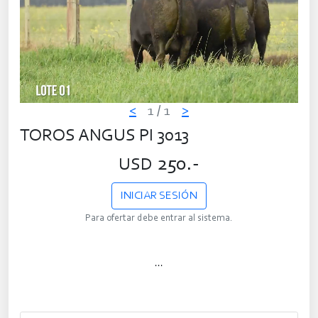
<
1
/ 1
>
TOROS ANGUS PI 3013
250.-
USD
INICIAR SESIÓN
Para ofertar debe entrar al sistema.
...