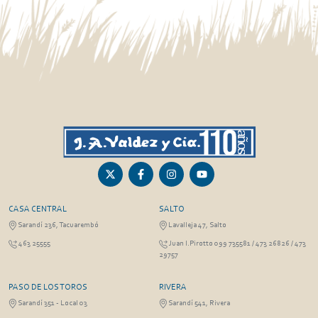
CASA CENTRAL
SALTO
Sarandí 236, Tacuarembó
Lavalleja 47, Salto
463 25555
Juan I.Pirotto 099 735581 / 473 26826 / 473
29757
PASO DE LOS TOROS
RIVERA
Sarandí 351 - Local 03
Sarandí 541, Rivera