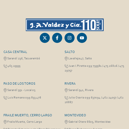
CASA CENTRAL
SALTO
Sarandí 236, Tacuarembó
Lavalleja 47, Salto
463 25555
Juan I.Pirotto 099 735581 / 473 26826 / 473
29757
PASO DE LOS TOROS
RIVERA
Sarandí 351 - Local 03
Sarandí 541, Rivera
Luis Romano 099 833 478
Julio Osorio 099 637094 / 462 24057 / 462
26887
FRAILE MUERTO, CERRO LARGO
MONTEVIDEO
Fraile Muerto, Cerro Largo
Gabriel Otero 6603, Montevideo