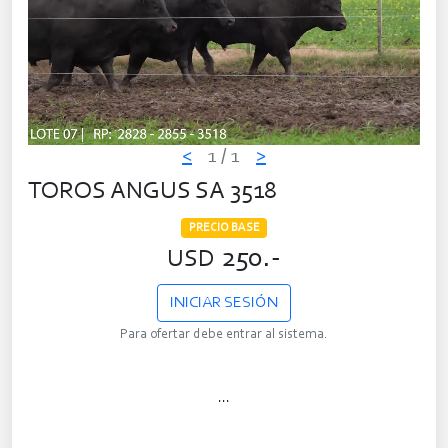
<
1
/ 1
>
TOROS ANGUS SA 3518
PRECIO BASE
250.-
USD
INICIAR SESIÓN
Para ofertar debe entrar al sistema.
...