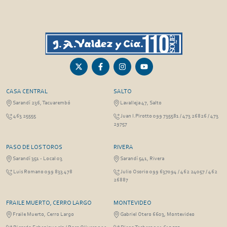
CASA CENTRAL
SALTO
Sarandí 236, Tacuarembó
Lavalleja 47, Salto
463 25555
Juan I.Pirotto 099 735581 / 473 26826 / 473
29757
PASO DE LOS TOROS
RIVERA
Sarandí 351 - Local 03
Sarandí 541, Rivera
Luis Romano 099 833 478
Julio Osorio 099 637094 / 462 24057 / 462
26887
FRAILE MUERTO, CERRO LARGO
MONTEVIDEO
Fraile Muerto, Cerro Largo
Gabriel Otero 6603, Montevideo