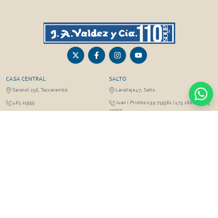
CASA CENTRAL
SALTO
Sarandí 236, Tacuarembó
Lavalleja 47, Salto
463 25555
Juan I.Pirotto 099 735581 / 473 26826 / 473
29757
PASO DE LOS TOROS
RIVERA
Sarandí 351 - Local 03
Sarandí 541, Rivera
Luis Romano 099 833 478
Julio Osorio 099 637094 / 462 24057 / 462
26887
FRAILE MUERTO, CERRO LARGO
MONTEVIDEO
Fraile Muerto, Cerro Largo
Gabriel Otero 6603, Montevideo
Ricardo Echenique s/n / Rosa Olivera 099
Diego Techera 091 615 555
077 826