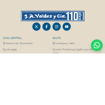
CASA CENTRAL
SALTO
Sarandí 236, Tacuarembó
Lavalleja 47, Salto
463 25555
Juan I.Pirotto 099 735581 / 473 26826 / 473
29757
PASO DE LOS TOROS
RIVERA
Sarandí 351 - Local 03
Sarandí 541, Rivera
Luis Romano 099 833 478
Julio Osorio 099 637094 / 462 24057 / 462
26887
FRAILE MUERTO, CERRO LARGO
MONTEVIDEO
Fraile Muerto, Cerro Largo
Gabriel Otero 6603, Montevideo
Ricardo Echenique s/n / Rosa Olivera 099
Diego Techera 091 615 555
077 826