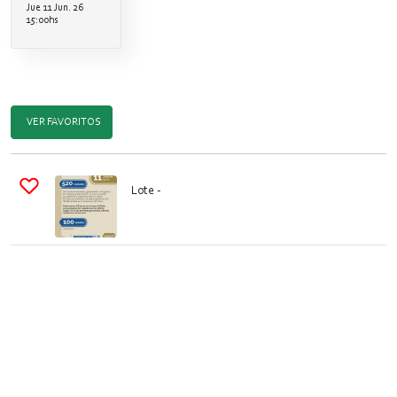
Jue 11 Jun. 26
15:00hs
VER FAVORITOS
Lote
-