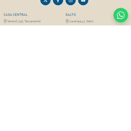
CASA CENTRAL
SALTO
Sarandí 236, Tacuarembó
Lavalleja 47, Salto
463 25555
Juan I.Pirotto 099 735581 / 473 26826 / 473
29757
PASO DE LOS TOROS
RIVERA
Sarandí 351 - Local 03
Sarandí 541, Rivera
Luis Romano 099 833 478
Julio Osorio 099 637094 / 462 24057 / 462
26887
FRAILE MUERTO, CERRO LARGO
MONTEVIDEO
Fraile Muerto, Cerro Largo
Gabriel Otero 6603, Montevideo
Ricardo Echenique s/n / Rosa Olivera 099
Diego Techera 091 615 555
077 826