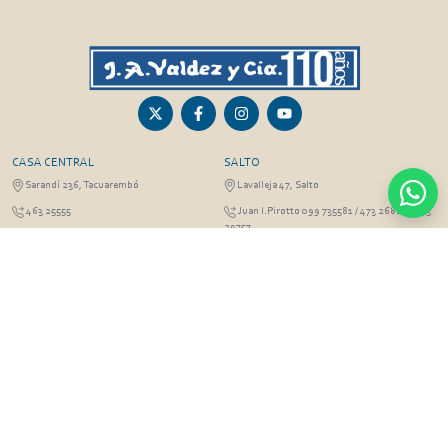
CASA CENTRAL
SALTO
Sarandí 236, Tacuarembó
Lavalleja 47, Salto
463 25555
Juan I.Pirotto 099 735581 / 473 26826 / 473
29757
PASO DE LOS TOROS
RIVERA
Sarandí 351 - Local 03
Sarandí 541, Rivera
Luis Romano 099 833 478
Julio Osorio 099 637094 / 462 24057 / 462
26887
FRAILE MUERTO, CERRO LARGO
MONTEVIDEO
Fraile Muerto, Cerro Largo
Gabriel Otero 6603, Montevideo
Ricardo Echenique s/n / Rosa Olivera 099
Diego Techera 091 615 555
077 826