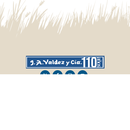
CASA CENTRAL
SALTO
Sarandí 236, Tacuarembó
Lavalleja 47, Salto
463 25555
Juan I.Pirotto 099 735581 / 473 26826 / 473
29757
PASO DE LOS TOROS
RIVERA
Sarandí 351 - Local 03
Sarandí 541, Rivera